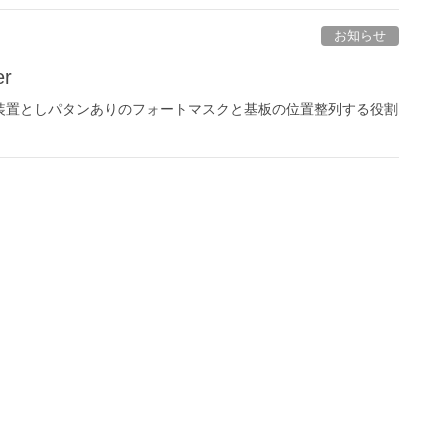
お知らせ
er
 工程にて使われる装置としパタンありのフォートマスクと基板の位置整列する役割