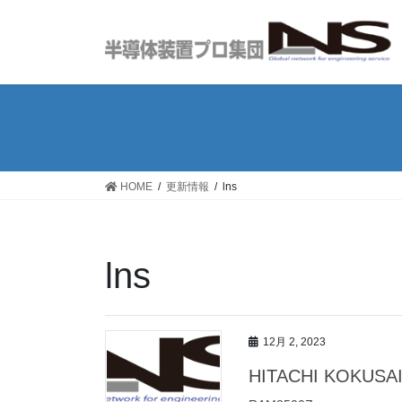
コ
ナ
ン
ビ
テ
ゲ
ン
ー
ツ
シ
へ
ョ
ス
ン
キ
に
ッ
移
HOME
更新情報
lns
プ
動
lns
12月 2, 2023
HITACHI KOKUSA