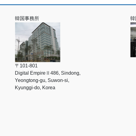
韓国事務所
韓
〒101-801
Digital EmpireⅡ486, Sindong,
Yeongtong-gu, Suwon-si,
Kyunggi-do, Korea