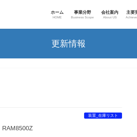
ホーム
事業分野
会社案内
主要
HOME
Business Scope
About US
Achiev
更新情報
装置_在庫リスト
I RAM8500Z