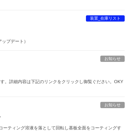
装置_在庫リスト
月アップデート）
お知らせ
ator)を紹介します。詳細内容は下記のリンクをクリックし御覧ぐださい。OKY
お知らせ
r
板上にコーティング溶液を落として回転し基板全面をコーティングす