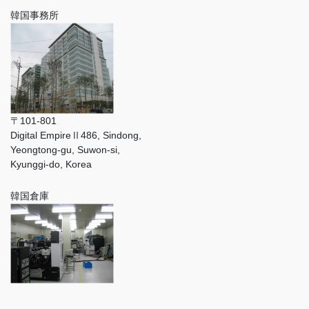
韓国事務所
〒101-801
Digital EmpireⅡ486, Sindong,
Yeongtong-gu, Suwon-si,
Kyunggi-do, Korea
韓国倉庫