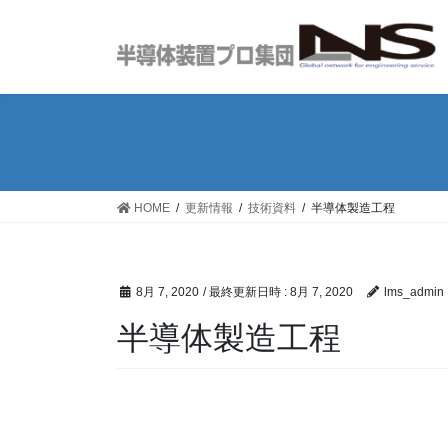
コ
ナ
ン
ビ
テ
ゲ
ン
ー
ツ
シ
へ
ョ
ス
ン
キ
に
ッ
移
HOME
更新情報
技術資料
半導体製造工程
プ
動
8月 7, 2020
/ 最終更新日時 :
8月 7, 2020
lms_admin
半導体製造工程