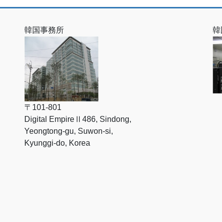
韓国事務所
韓
〒101-801
Digital EmpireⅡ486, Sindong,
Yeongtong-gu, Suwon-si,
Kyunggi-do, Korea