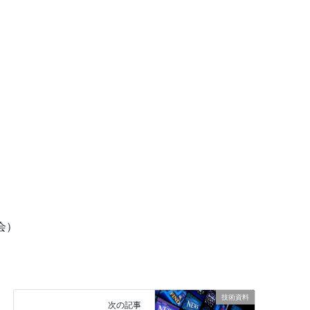
会）
技術資料
次の記事